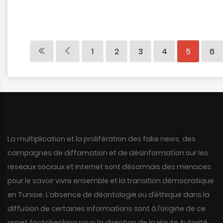
1
2
3
4
5
6
La multiplication et la prolifération des fake news, des
campagnes de diffamation et de désinformation sur les
reseaux sociaux et internet sont désormais des menaces
pour le savoir vivre ensemble et la transition démocratique
en Tunisie. L’absence de déontologie ou d’éthique dans la
diffusion de certaines informations sont à l’origine de ce
projet factchecking sous la direction de la Haute Autorité