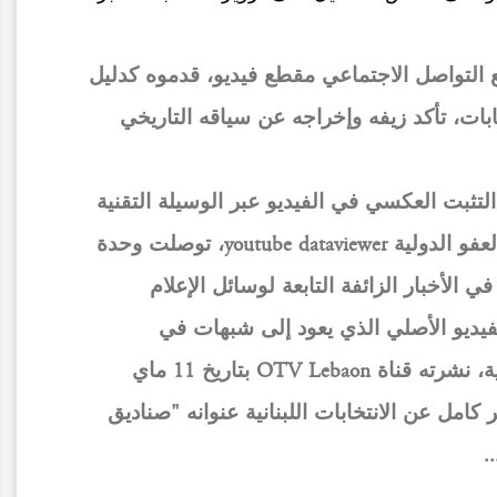
ع التواصل الاجتماعي مقطع فيديو، قدموه كدليل
ابات، تأكد زيفه وإخراجه عن سياقه التاريخي
لتثبت العكسي في الفيديو عبر الوسيلة التقنية
التابعة لمنظمة العفو الدولية youtube dataviewer، توصلت وحدة
ي الأخبار الزائفة التابعة لوسائل الإعلام
فيديو الأصلي الذي يعود إلى شبهات في
الانتخابات اللبنانية، نشرته قناة OTV Lebaon بتاريخ 11 ماي
ير كامل عن الانتخابات اللبنانية عنوانه "صناديق
.