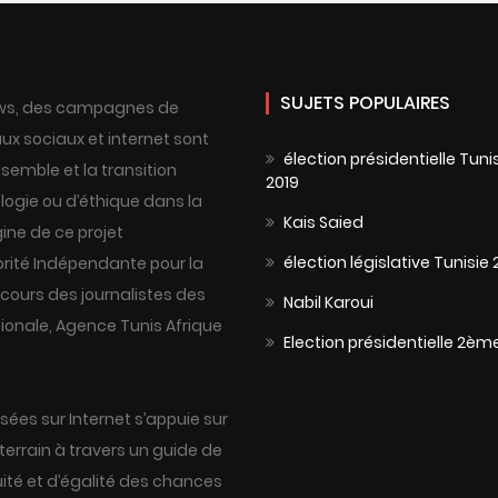
SUJETS POPULAIRES
 news, des campagnes de
ux sociaux et internet sont
élection présidentielle Tuni
semble et la transition
2019
ogie ou d’éthique dans la
Kais Saied
gine de ce projet
élection législative Tunisie 
orité Indépendante pour la
cours des journalistes des
Nabil Karoui
tionale, Agence Tunis Afrique
Election présidentielle 2èm
sées sur Internet s’appuie sur
terrain à travers un guide de
ité et d’égalité des chances