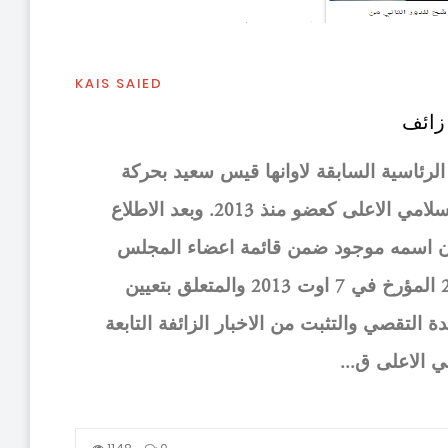
KAIS SAIED
زائف
من
اد
 الرئاسية السابقة لاوانها قيس سعيد بحركة
فق
النهضة وذلك من خلال تداول خبر تعيينه بالمجلس الاسلامي الاعلى كعضو منذ 2013. وبعد الاطلاع
ال
لرسمي الصادر يوم 20 اوت 2013 تبين ان اسمه موجود ضمن قائمة اعضاء المجلس
ان
الاسلامي الاعلى بمقتضى الامر عدد 3233 لسنة 2013 المؤرخ في 7 اوت 2013 والمتعلق بتعيين
دو
التقصي والتثبت من الاخبار الزائفة التابعة
وا
 الاعلى ق...
خا