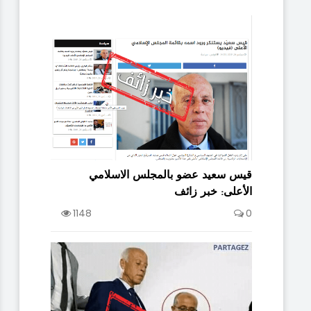
سي
مسك شاب تابع لقلب تونس يوزع الاموال قرب
ات
مدرسة الحامة الغربية : خبر زائف
قيس سعيد عضو بالمجلس الاسلامي
الأعلى: خبر زائف
874
0
Source
13/10/2019
1148
0
95