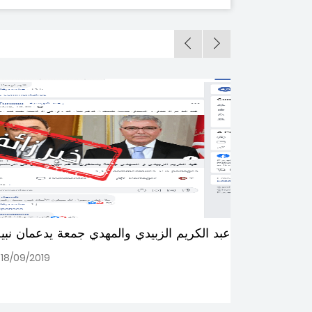
والمهدي جمعة يدعمان نبيل القروي : خبر زائف
18/09/2019
506