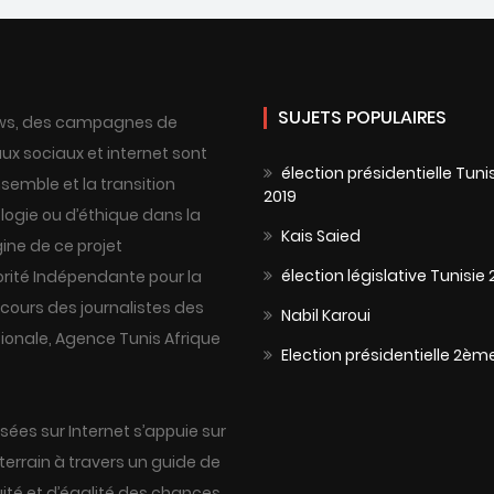
SUJETS POPULAIRES
 news, des campagnes de
ux sociaux et internet sont
élection présidentielle Tuni
semble et la transition
2019
ogie ou d’éthique dans la
Kais Saied
gine de ce projet
élection législative Tunisie 
orité Indépendante pour la
cours des journalistes des
Nabil Karoui
tionale, Agence Tunis Afrique
Election présidentielle 2èm
sées sur Internet s’appuie sur
terrain à travers un guide de
ité et d’égalité des chances