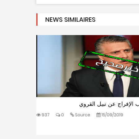
NEWS SIMILAIRES
ئاسية والغاء
محكمة التعقيب ترفض مطل
كة اللوبيينغ
937
0
Source
15/09/2019
ة : خبر زائف