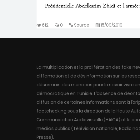
نزار الهمام
Présidentielle Abdelkarim Zbidi et l’armé
612
0
Source
15/09/2019
La multiplication et la prolifération des fake
diffamation et de désinformation sur les resea
désormais des menaces pour le savoir vivre en
démocratique en Tunisie. L’absence de déontol
diffusion de certaines informations sont à l’ori
factchecking sous la direction de la Haute Aut
Communication Audiovisuelle (HAICA) et le con
médias publics (Télévision nationale, Radio na
Presse).