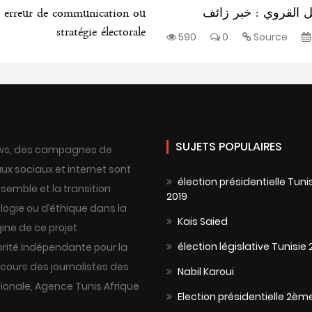
e: erreur de communication ou
ل القروي : خبر زائف
stratégie électorale
590
0
Source
SUJETS POPULAIRES
 news, des campagnes de
ux sociaux et internet sont
élection présidentielle Tuni
semble et la transition
2019
ogie ou d’éthique dans la
Kais Saied
gine de ce projet
élection législative Tunisie 
orité Indépendante pour la
cours des journalistes des
Nabil Karoui
tionale, Agence Tunis Afrique
Election présidentielle 2èm