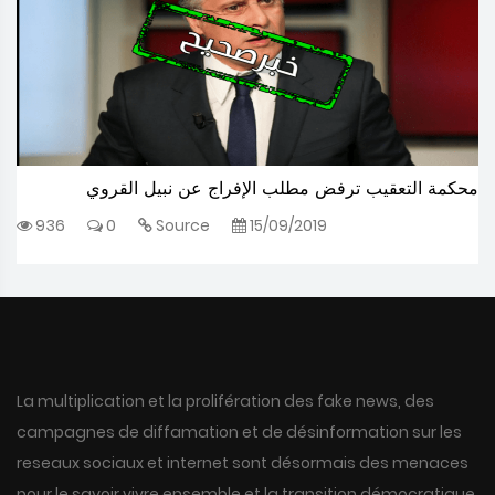
محكمة التعقيب ترفض مطلب الإفراج عن نبيل القروي
936
0
Source
15/09/2019
La multiplication et la prolifération des fake news, des
campagnes de diffamation et de désinformation sur les
reseaux sociaux et internet sont désormais des menaces
pour le savoir vivre ensemble et la transition démocratique