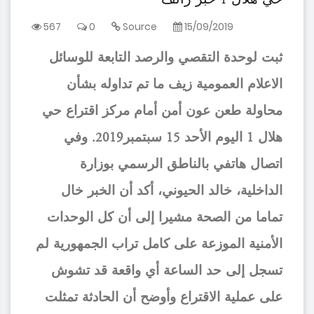
حي هلال 1 خبر زائف
567
0
Source
15/09/2019
ثبت لوحدة التقصي والرصد التابعة للوسائل
الاعلام العمومية زيف ما تم تداوله بشأن
محاولة طعن عون أمن أمام مركز اقتراع حي
هلال 1 اليوم الأحد 15 سبتمبر2019. وفي
اتصال هاتفي بالناطق الرسمي بوزارة
الداخلية، خالد الحيوني، أكد أن الخبر خال
تماما من الصحة مشيرا إلى أن كل الوحدات
الأمنية الموزعة على كامل تراب الجمهورية لم
تسجل إلى حد الساعة أي واقعة قد تشوش
على عملية الاقتراع وأوضح أن الحادثة تمثلت